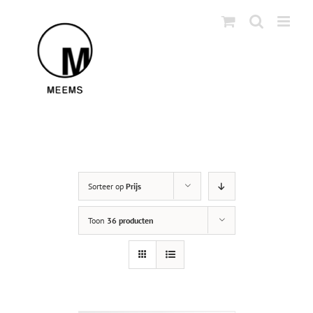
Skip
to
content
Sorteer op
Prijs
Toon
36 producten