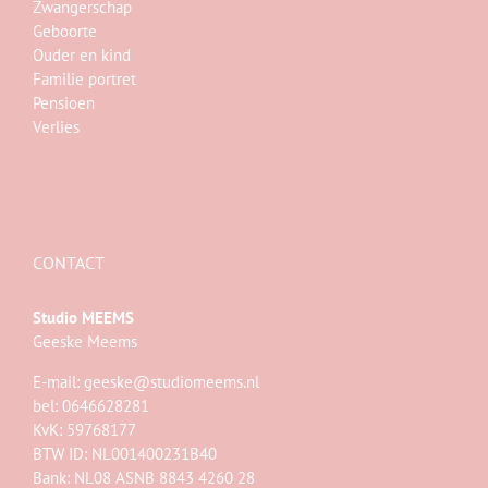
Zwangerschap
Geboorte
Ouder en kind
Familie portret
Pensioen
Verlies
CONTACT
Studio MEEMS
Geeske Meems
E-mail:
geeske@studiomeems.nl
bel: 0646628281
KvK: 59768177
BTW ID: NL001400231B40
Bank: NL08 ASNB 8843 4260 28