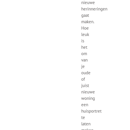
nieuwe
herinneringen
gaat
maken.
Hoe
leuk
is
het
om
van
je
oude
of
juist
nieuwe
woning
een
huisportret
te
laten