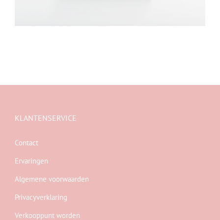
KLANTENSERVICE
Contact
Ervaringen
Algemene voorwaarden
Privacyverklaring
Verkooppunt worden