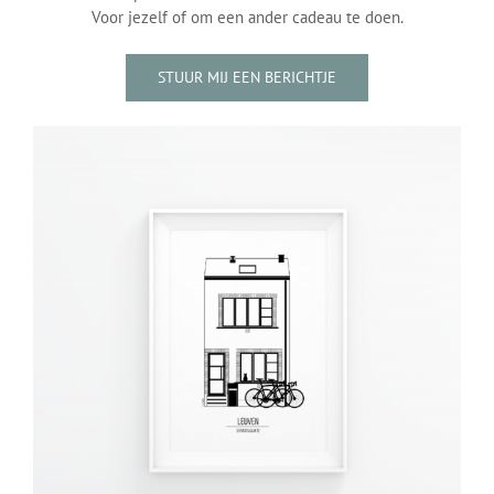
Voor jezelf of om een ander cadeau te doen.
STUUR MIJ EEN BERICHTJE