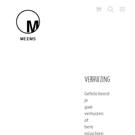
Skip
to
content
Verhuizing
Gefeliciteerd
je
gaat
verhuizen
of
bent
misschien