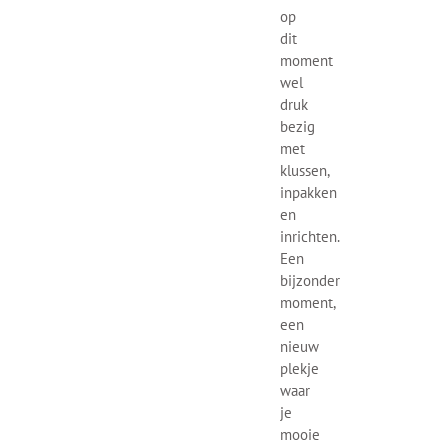
op
dit
moment
wel
druk
bezig
met
klussen,
inpakken
en
inrichten.
Een
bijzonder
moment,
een
nieuw
plekje
waar
je
mooie