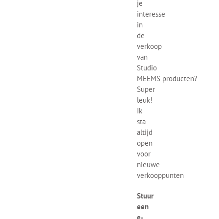
je
interesse
in
de
verkoop
van
Studio
MEEMS producten?
Super
leuk!
Ik
sta
altijd
open
voor
nieuwe
verkooppunten
Stuur
een
e-