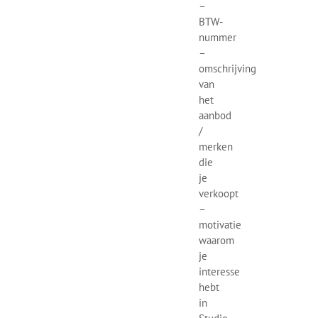
–
BTW-
nummer
–
omschrijving
van
het
aanbod
/
merken
die
je
verkoopt
–
motivatie
waarom
je
interesse
hebt
in