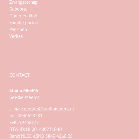
Zwangerschap
Geboorte
Ouder en kind
Familie portret
Pensioen
Verlies
CONTACT
Studio MEEMS
Geeske Meems
E-mail:
geeske@studiomeems.nl
bel: 0646628281
KvK: 59768177
BTW ID: NL001400231B40
Bank: NL08 ASNB 8843 4260 28