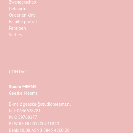
Zwangerschap
Geboorte
Ouder en kind
Familie portret
Pensioen
Verlies
CONTACT
Studio MEEMS
Geeske Meems
E-mail:
geeske@studiomeems.nl
bel: 0646628281
KvK: 59768177
BTW ID: NL001400231B40
Bank: NL08 ASNB 8843 4260 28