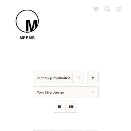
Skip
to
content
Sorteer op
Populariteit
Toon
36 producten