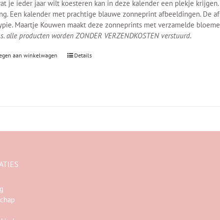
at je ieder jaar wilt koesteren kan in deze kalender een plekje krijgen
ing. Een kalender met prachtige blauwe zonneprint afbeeldingen. De 
ypie. Maartje Kouwen maakt deze zonneprints met verzamelde bloemen 
.s. alle producten worden ZONDER VERZENDKOSTEN verstuurd.
egen aan winkelwagen
Details
ATIES
ng
chap