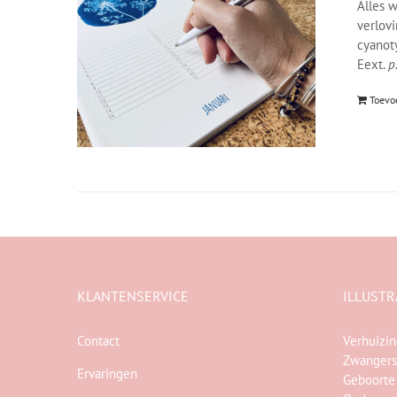
Alles w
verlov
cyanot
Eext.
p
Toevo
KLANTENSERVICE
ILLUSTR
Contact
Verhuizi
Zwangers
Ervaringen
Geboorte