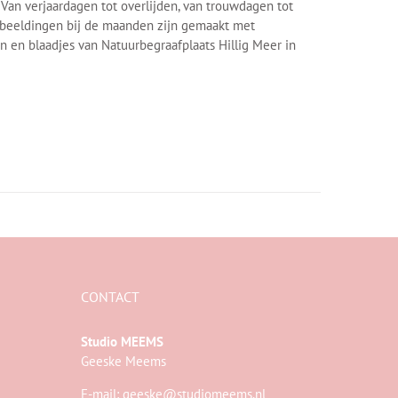
. Van verjaardagen tot overlijden, van trouwdagen tot
afbeeldingen bij de maanden zijn gemaakt met
en blaadjes van Natuurbegraafplaats Hillig Meer in
CONTACT
Studio MEEMS
Geeske Meems
E-mail:
geeske@studiomeems.nl