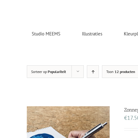
Skip
to
content
Studio MEEMS
Illustraties
Kleurp
Sorteer op
Populariteit
Toon
12 producten
Zonnep
€
17.5