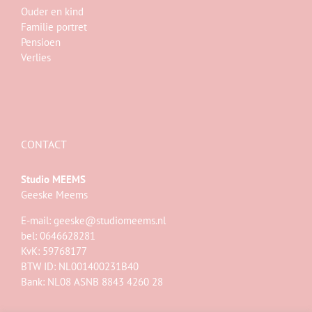
Ouder en kind
Familie portret
Pensioen
Verlies
CONTACT
Studio MEEMS
Geeske Meems
E-mail:
geeske@studiomeems.nl
bel: 0646628281
KvK: 59768177
BTW ID: NL001400231B40
Bank: NL08 ASNB 8843 4260 28