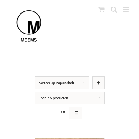
Skip
to
content
Sorteer op
Populariteit
Toon
36 producten