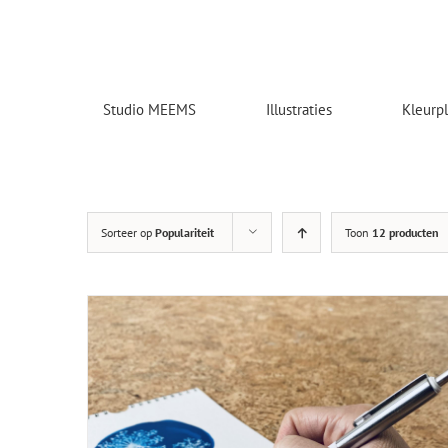
Skip
to
content
Studio MEEMS
Illustraties
Kleurp
Sorteer op
Populariteit
Toon
12 producten