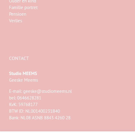
Ouder en kind
Familie portret
Pensioen
Verlies
CONTACT
Studio MEEMS
Geeske Meems
E-mail:
geeske@studiomeems.nl
bel: 0646628281
KvK: 59768177
BTW ID: NL001400231B40
Bank: NL08 ASNB 8843 4260 28