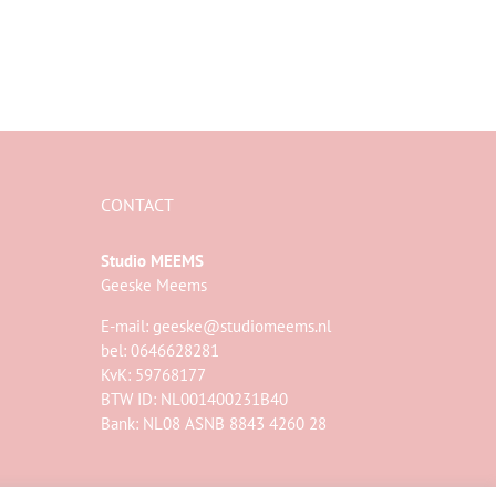
CONTACT
Studio MEEMS
Geeske Meems
E-mail:
geeske@studiomeems.nl
bel: 0646628281
KvK: 59768177
BTW ID: NL001400231B40
Bank: NL08 ASNB 8843 4260 28