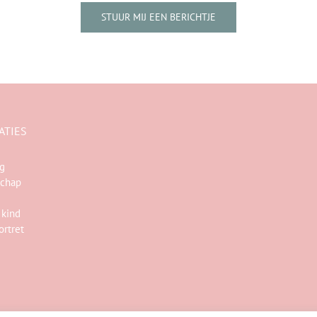
STUUR MIJ EEN BERICHTJE
ATIES
ng
chap
 kind
ortret