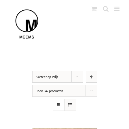
Skip
to
content
Sorteer op
Prijs
Toon
36 producten