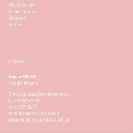
Ouder en kind
Familie portret
Pensioen
Verlies
CONTACT
Studio MEEMS
Geeske Meems
E-mail:
geeske@studiomeems.nl
bel: 0646628281
KvK: 59768177
BTW ID: NL001400231B40
Bank: NL08 ASNB 8843 4260 28