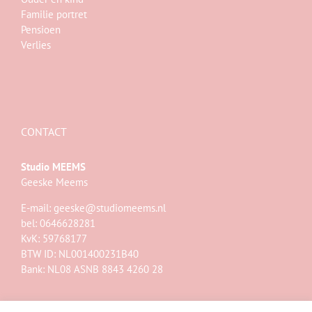
Familie portret
Pensioen
Verlies
CONTACT
Studio MEEMS
Geeske Meems
E-mail:
geeske@studiomeems.nl
bel: 0646628281
KvK: 59768177
BTW ID: NL001400231B40
Bank: NL08 ASNB 8843 4260 28