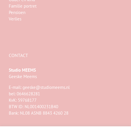
Familie portret
Pensioen
Verlies
CONTACT
Studio MEEMS
Geeske Meems
E-mail:
geeske@studiomeems.nl
bel: 0646628281
KvK: 59768177
BTW ID: NL001400231B40
Bank: NL08 ASNB 8843 4260 28