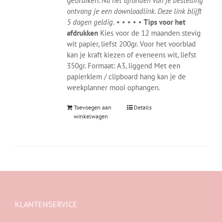
gebruiken.
Na het afronden van je bestelling
ontvang je een downloadlink. Deze link blijft
5 dagen geldig.
• • • • •
Tips voor het
afdrukken
Kies voor de 12 maanden stevig
wit papier, liefst 200gr. Voor het voorblad
kan je kraft kiezen of eveneens wit, liefst
350gr. Formaat: A3, liggend Met een
papierklem / clipboard hang kan je de
weekplanner mooi ophangen.
Toevoegen aan
Details
winkelwagen
KLANTENSERVICE