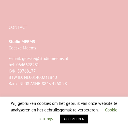
CONTACT
Studio MEEMS
Geeske Meems
E-mail:
geeske@studiomeems.nl
bel: 0646628281
KvK: 59768177
BTW ID: NL001400231B40
Bank: NL08 ASNB 8843 4260 28
Wij gebruiken cookies om het gebruik van onze website te
analyseren en het gebruiksgemak te verbeteren.
Cookie
settings
ACCEPTEREN
@ 2023 Studio MEEMS