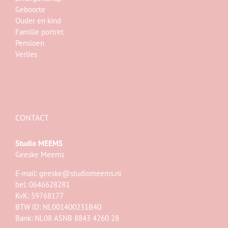
Geboorte
Ouder en kind
Familie portret
Pensioen
Verlies
CONTACT
Studio MEEMS
Geeske Meems
E-mail:
geeske@studiomeems.nl
bel: 0646628281
KvK: 59768177
BTW ID: NL001400231B40
Bank: NL08 ASNB 8843 4260 28