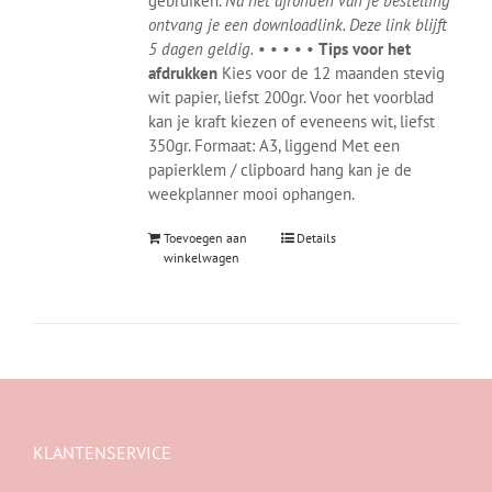
gebruiken.
Na het afronden van je bestelling
ontvang je een downloadlink. Deze link blijft
5 dagen geldig.
• • • • •
Tips voor het
afdrukken
Kies voor de 12 maanden stevig
wit papier, liefst 200gr. Voor het voorblad
kan je kraft kiezen of eveneens wit, liefst
350gr. Formaat: A3, liggend Met een
papierklem / clipboard hang kan je de
weekplanner mooi ophangen.
Toevoegen aan
Details
winkelwagen
KLANTENSERVICE